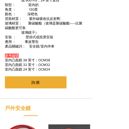
或 600 PG，24 英寸直徑
類型： 室內的
角度 ： 130度
顏色 ： 深橙色
背面材質： 紫外線吸收抗反射劑
玻璃材質： 聚碳酸酯（玻璃是聚碳酸酯——比聚
碳酸酯更可靠
玻璃鏡子）
安裝 ： 壁掛式或投票安裝
應用 ： 事故警告
產品關鍵詞： 安全鏡/室內停車
參考編號
室內凸面鏡 38 英寸：OCM38
室內凸面鏡 32 英寸：OCM32
室內凸面鏡 24 英寸：OCM24
詢價
戶外安全鏡