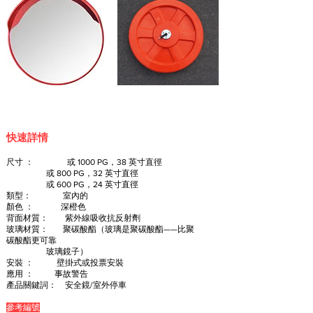
快速詳情
尺寸 ：
或 1000 PG，38 英寸直徑
或 800 PG，32 英寸直徑
或 600 PG，24 英寸直徑
類型： 室內的
顏色 ： 深橙色
背面材質： 紫外線吸收抗反射劑
玻璃材質： 聚碳酸酯（玻璃是聚碳酸酯——比聚
碳酸酯更可靠
玻璃鏡子）
安裝 ： 壁掛式或投票安裝
應用 ： 事故警告
產品關鍵詞： 安全鏡/室外停車
參考編號